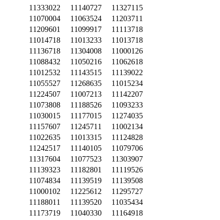
11333022
11140727
11327115
11070004
11063524
11203711
11209601
11099917
11113718
11014718
11013233
11013718
11136718
11304008
11000126
11088432
11050216
11062618
11012532
11143515
11139022
11055527
11268635
11015234
11224507
11007213
11142207
11073808
11188526
11093233
11030015
11177015
11274035
11157607
11245711
11002134
11022635
11013315
11124828
11242517
11140105
11079706
11317604
11077523
11303907
11139323
11182801
11119526
11074834
11139519
11139508
11000102
11225612
11295727
11188011
11139520
11035434
11173719
11040330
11164918