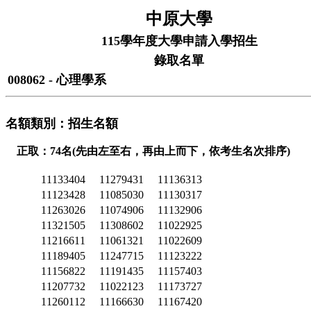
中原大學
115學年度大學申請入學招生
錄取名單
008062 - 心理學系
名額類別：招生名額
正取：74名(先由左至右，再由上而下，依考生名次排序)
11133404
11279431
11136313
11123428
11085030
11130317
11263026
11074906
11132906
11321505
11308602
11022925
11216611
11061321
11022609
11189405
11247715
11123222
11156822
11191435
11157403
11207732
11022123
11173727
11260112
11166630
11167420