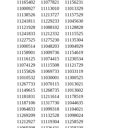
11165402
11077821
11156231
11000927
11113010
11013329
11138526
11213727
11157529
11241811
11229233
11045630
11121928
11088102
11128828
11241833
11212332
11115525
11227525
11275230
11135304
11000514
11048203
11004929
11158901
11009736
11154619
11116125
11074415
11230534
11074129
11115508
11121729
11155826
11069733
11033119
11010532
11030001
11300525
11267733
11070115
11013021
11149615
11268735
11013602
11181831
11211614
11178519
11187106
11317730
11044635
11064833
11099318
11104021
11269209
11132528
11098024
11212927
11119304
11258529
11069308
11326431
11258230