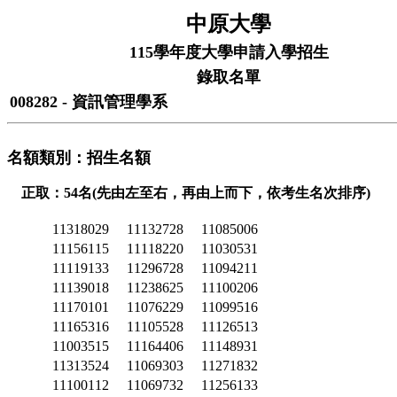
中原大學
115學年度大學申請入學招生
錄取名單
008282 - 資訊管理學系
名額類別：招生名額
正取：54名(先由左至右，再由上而下，依考生名次排序)
11318029
11132728
11085006
11156115
11118220
11030531
11119133
11296728
11094211
11139018
11238625
11100206
11170101
11076229
11099516
11165316
11105528
11126513
11003515
11164406
11148931
11313524
11069303
11271832
11100112
11069732
11256133