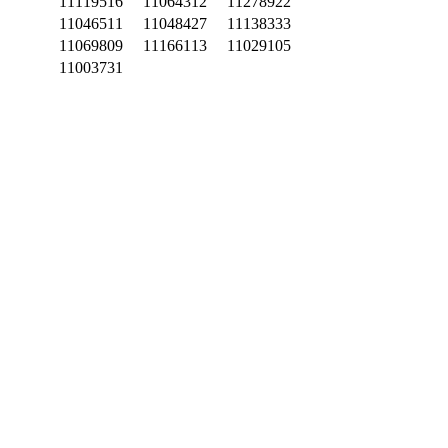
11119516
11064312
11278922
11046511
11048427
11138333
11069809
11166113
11029105
11003731