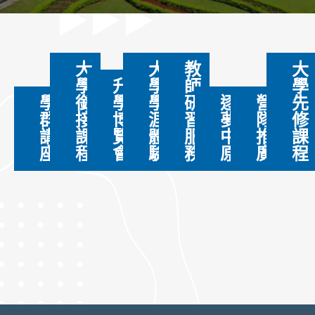
大
大
教
大
學
升
學
師
學
學
銜
學
學
研
逐
營
先
群
接
博
涯
習
夢
隊
修
講
課
覽
體
服
中
推
課
座
程
會
驗
務
原
廣
程