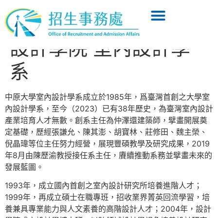
設計學院 室內設計學
系
中原大學室內設計學系成立於1985年，爲臺灣首創之大學室
內設計學系，至今（2023）已有38年歷史，為臺灣室內設計
產業培育人才無數。創系主任為仲澤還建築師，擘畫開展奠
定基礎，歷經張謙允、陳其澎、胡寶林、莊修田、魏主榮、
倪晶瑋等位主任努力經營，展現豐碩教學及研究成果，2019
年8月由陳歷渝教授接任系主任，賡續推動系務並擘畫未來的
發展藍圖。
1993年，成立國內首創之室內設計研究所培養進階人才；
1999年，再成立碩士在職專班，招收業界菁英回流學習，培
養兼具專業能力與人文素養的高階設計人才；2004年，設計