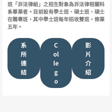
班「非法律組」之招生對象為非法律相關科
系畢業者。目前設有學士班、碩士班、碩士
在職專班，其中學士班每年招收雙班，修業
五年。
系
C
影
所
ol
片
連
le
介
結
g
紹
o