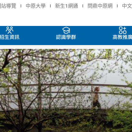
網站導覽
中原大學
新生1網通
問鼎中原網
中文
招生資訊
認識學群
高教推